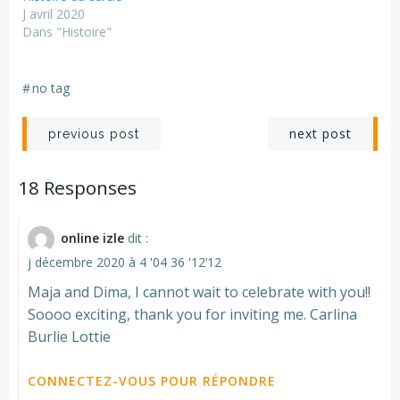
J avril 2020
Dans "Histoire"
#
no tag
Navigation
Navigation
next post
previous post
de
de
18 Responses
l’article
l’article
online izle
dit :
j décembre 2020 à 4 '04 36 '12’12
Maja and Dima, I cannot wait to celebrate with you!!
Soooo exciting, thank you for inviting me. Carlina
Burlie Lottie
CONNECTEZ-VOUS POUR RÉPONDRE