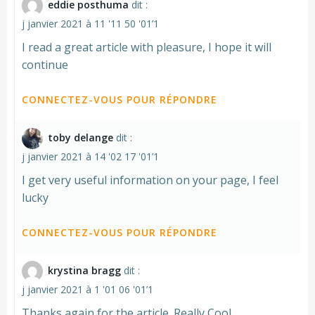
eddie posthuma
dit :
j janvier 2021 à 11 '11 50 '01’1
I read a great article with pleasure, I hope it will
continue
CONNECTEZ-VOUS POUR RÉPONDRE
toby delange
dit :
j janvier 2021 à 14 '02 17 '01’1
I get very useful information on your page, I feel
lucky
CONNECTEZ-VOUS POUR RÉPONDRE
krystina bragg
dit :
j janvier 2021 à 1 '01 06 '01’1
Thanks again for the article. Really Cool.