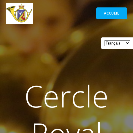
Aller
au
ACCUEIL
contenu
Cercle