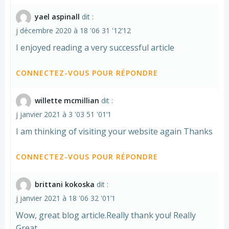
yael aspinall
dit :
j décembre 2020 à 18 '06 31 '12’12
I enjoyed reading a very successful article
CONNECTEZ-VOUS POUR RÉPONDRE
willette mcmillian
dit :
j janvier 2021 à 3 '03 51 '01’1
I am thinking of visiting your website again Thanks
CONNECTEZ-VOUS POUR RÉPONDRE
brittani kokoska
dit :
j janvier 2021 à 18 '06 32 '01’1
Wow, great blog article.Really thank you! Really
Great.