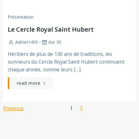
Présentation
Le Cercle Royal Saint Hubert
-
Admin1459
Avr 30
Héritiers de plus de 130 ans de traditions, les
sonneurs du Cercle Royal Saint Hubert continuent
chaque année, comme leurs […]
read more
Posts
Posts
Previous
Page
Page
1
2
navigation
navigation