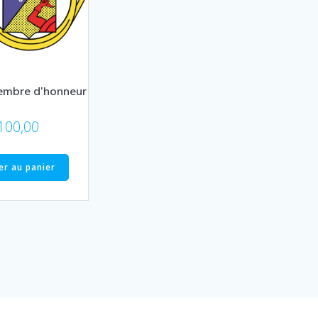
embre d’honneur
100,00
er au panier