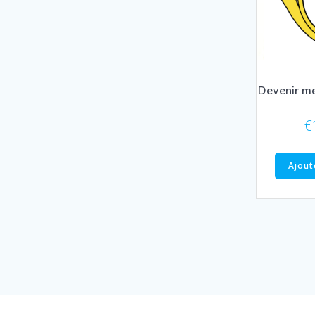
Devenir m
€
Ajout